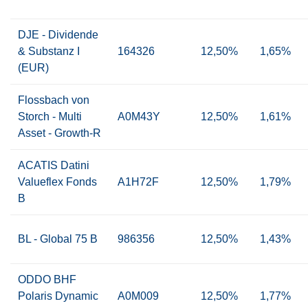
DJE - Dividende
& Substanz I
164326
12,50%
1,65%
(EUR)
Flossbach von
Storch - Multi
A0M43Y
12,50%
1,61%
Asset - Growth-R
ACATIS Datini
Valueflex Fonds
A1H72F
12,50%
1,79%
B
BL - Global 75 B
986356
12,50%
1,43%
ODDO BHF
Polaris Dynamic
A0M009
12,50%
1,77%