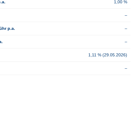
.a.
1,00 %
–
hr p.a.
–
a.
–
1,11 % (29.05.2026)
–